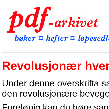
Revolusjonær hve
Under denne overskrifta sam
den revolusjonære bevege
Foreløpig kan du høre sam