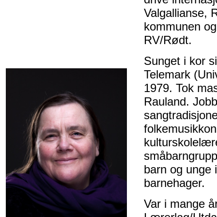
Valgallianse, 
kommunen og fy
RV/Rødt.
Sunget i kor s
Telemark (Univ
1979. Tok mas
Rauland. Jobb
sangtradisjone
folkemusikkon
kulturskolelær
småbarngrupper
barn og unge i
barnehager.
Var i mange år 