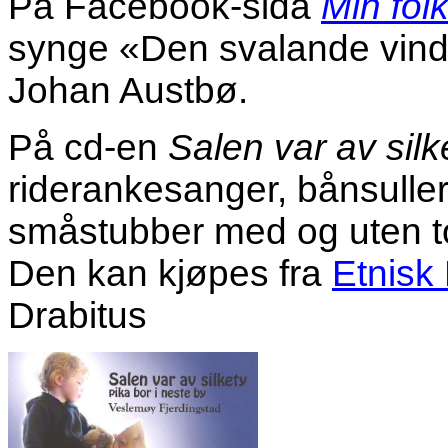
På Facebook-sida
Min fol
synge «Den svalande vind»
Johan Austbø.
På cd-en
Salen var av silk
riderankesanger, bånsuller,
småstubber med og uten ton
Den kan kjøpes fra
Etnisk
Drabitus