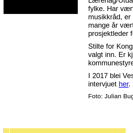
Lærerlag/Utda
fylke. Har vært
musikkråd, er 
mange år vært 
prosjektlede
Stilte for Kon
valgt inn. Er k
kommunestyret
I 2017 blei Ve
intervjuet
her
.
Foto: Julian B