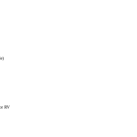
le)
for RV