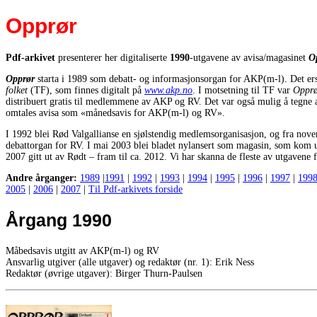
Opprør
Pdf-arkivet
presenterer her digitaliserte
1990
-utgavene av avisa/magasinet
O
Opprør
starta i 1989 som debatt- og informasjonsorgan for AKP(m-l). Det ers
folket
(TF), som finnes digitalt på
www.akp.no
. I motsetning til TF var
Oppr
distribuert gratis til medlemmene av AKP og RV. Det var også mulig å tegne 
omtales avisa som «månedsavis for AKP(m-l) og RV».
I 1992 blei Rød Valgallianse en sjølstendig medlemsorganisasjon, og fra nove
debattorgan for RV. I mai 2003 blei bladet nylansert som magasin, som kom ut 
2007 gitt ut av Rødt – fram til ca. 2012. Vi har skanna de fleste av utgavene f
Andre årganger:
1989
|
1991
|
1992
|
1993
|
1994
|
1995
|
1996
|
1997
|
199
2005
|
2006
|
2007
|
Til Pdf-arkivets forside
Årgang 1990
Måbedsavis utgitt av AKP(m-l) og RV
Ansvarlig utgiver (alle utgaver) og redaktør (nr. 1): Erik Ness
Redaktør (øvrige utgaver): Birger Thurn-Paulsen