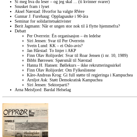
Si meg hva du leser – og jeg skal ... (ti kvinner svarer)
Snusket fram i lyset
Aksel Nærstad: Hvorfor ha valgte RVere
Gunnar J. Furehaug: Opplagsauke i 90-åra
Seminar for solidaritetsaktivister
Berit Jagmann: Når er ungen stor nok til å flytte hjemmefra?
Debatt
Per Overrein: Én organisasjon – én ledelse
Siri Jensen: Svar til Per Overrein
Svein Lund: KK – ei Oslo-avis?
Jan Hårstad: To linjer i AKP
Finn Olav Rolijordet: Svar til Roar Jensen (i nr. 10, 1989)
Bibbi Børresen: Spørsmål til Nærstad
Hanna H. Hansen: Bøllekurs – ikke rekrutteringssirkel
Finn Olav Rolijordet: Om Fylkeslistene
Kåre-Andreas Krog: Gi full støtte til regjeringa i Kampuchea
Arnljot Ask: Støtt Demokratisk Kampuchea
Siri Jensen: Sektorparti?
Arna Meisfjord: Bardal Helselag