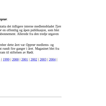
pprør
.
tatta det tidligere interne medlemsbladet
Tjen
ør
en offentlig og åpen publikasjon, som blei
abonnement. Allerede fra den tredje utgaven
mber dette året var
Opprør
medlems- og
rundt fire ganger i året. Magasinet blei fra
ram til stiftelsen av Rødt.
8
|
1999
|
2000
|
2001
|
2002
|
2003
|
2004
|