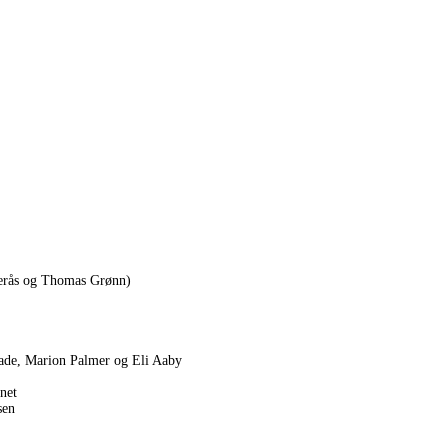
lerås og Thomas Grønn)
aade, Marion Palmer og Eli Aaby
net
sen