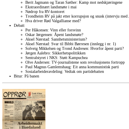
Berit Jagmann og Taran Sæther: Kamp mot nedskjæringene
Ekstraordinært landsmøte i mai
Nødrop fra RV-kontoret
Trondheim RV på jakt etter korrupsjon og snusk (intervju med
Hva driver Rød Valgallianse med?
Debatt
Per Håkonsen: Vinn eller forsvinn
Oskar Jørgensen: Åpent landsmøte?
Aksel Nærstad: Sannhetsministerium?
Aksel Nærstad: Svar til Bibbi Børresen (innlegg i nr. 1)
Solveig Mikkelsen og Trond Andresen: Hvorfor åpent parti?
Jørgen Aalebro: Sikkerhetspolitikken
Sentralstyret i NKS: Støtt Kampuchea
Olve Andersen: TV-journalistene som revolusjonens fortropp
Paul Magnus Gamlemshaug: Eit anna kommunistisk parti
Sosialarbeideravdeling: Vedtak om partidebatten
Bitur: På banen