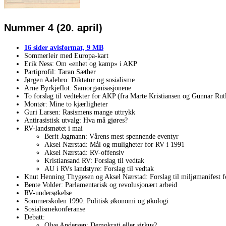
Nummer 4 (20. april)
16 sider avisformat, 9 MB
Sommerleir med Europa-kart
Erik Ness: Om «enhet og kamp» i AKP
Partiprofil: Taran Sæther
Jørgen Aalebro: Diktatur og sosialisme
Arne Byrkjeflot: Samorganisasjonene
To forslag til vedtekter for AKP (fra Marte Kristiansen og Gunnar Rut
Montør: Mine to kjærligheter
Guri Larsen: Rasismens mange uttrykk
Antirasistisk utvalg: Hva må gjøres?
RV-landsmøtet i mai
Berit Jagmann: Vårens mest spennende eventyr
Aksel Nærstad: Mål og muligheter for RV i 1991
Aksel Nærstad: RV-offensiv
Kristiansand RV: Forslag til vedtak
AU i RVs landstyre: Forslag til vedtak
Knut Henning Thygesen og Aksel Nærstad: Forslag til miljømanifest 
Bente Volder: Parlamentarisk og revolusjonært arbeid
RV-undersøkelse
Sommerskolen 1990: Politisk økonomi og økologi
Sosialismekonferanse
Debatt:
Olve Andersen: Demokrati eller sirkus?