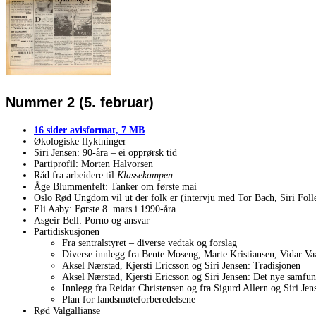
Nummer 2 (5. februar)
16 sider avisformat, 7 MB
Økologiske flyktninger
Siri Jensen: 90-åra – ei opprørsk tid
Partiprofil: Morten Halvorsen
Råd fra arbeidere til
Klassekampen
Åge Blummenfelt: Tanker om første mai
Oslo Rød Ungdom vil ut der folk er (intervju med Tor Bach, Siri Fol
Eli Aaby: Første 8. mars i 1990-åra
Asgeir Bell: Porno og ansvar
Partidiskusjonen
Fra sentralstyret – diverse vedtak og forslag
Diverse innlegg fra Bente Moseng, Marte Kristiansen, Vidar V
Aksel Nærstad, Kjersti Ericsson og Siri Jensen: Tradisjonen
Aksel Nærstad, Kjersti Ericsson og Siri Jensen: Det nye samfun
Innlegg fra Reidar Christensen og fra Sigurd Allern og Siri Jen
Plan for landsmøteforberedelsene
Rød Valgallianse