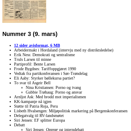
Nummer 3 (9. mars)
12 sider avisformat, 6 MB
Arbeidermakt i Hordaland (intervju med ny distriktsledelse)
Erik Ness: Demokrati og sentralisme
Truls Larsen til minne
Partiprofil: Bente Larsen
Frode Bygdnes: Tariffoppgjøret 1990
Vedtak fra partikonferansen i Sør-Trøndelag
Eli Aaby: Styrker bøllekursa partiet?
To svar til Asgeir Bell
Nina Kristiansen: Porno og tvang
Gubbie Trøhaug: Porno og ansvar
Arnljot Ask: Med brodd mot imperialismen
KK-kampanje nå igjen
Støtte til Patria Roja, Peru
Lisbeth Hvalsengen: Miljøpolitisk markering på Bergenskonferansen
Delegatvalg til RV-landsmøtet
Siri Jensen: EF splitter Europa
Debatt
Siri Jensen:
Opprør
og interndebatt