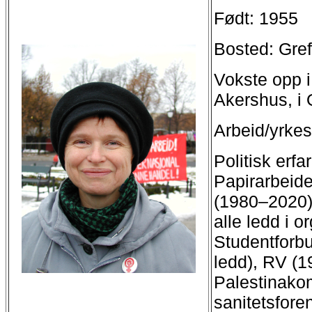
Født: 1955
Bosted: Gref
Vokste opp i
Akershus, i 
Arbeid/yrkes
Politisk erfar
Papirarbeide
(1980–2020),
alle ledd i 
Studentforbu
ledd), RV (1
Palestinakom
sanitetsfore